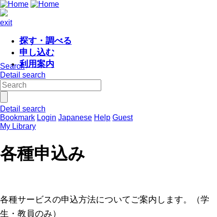
exit
探す・調べる
申し込む
利用案内
Search
Detail search
Detail search
Bookmark
Login
Japanese
Help
Guest
My Library
各種申込み
各種サービスの申込方法についてご案内します。（学
生・教員のみ）