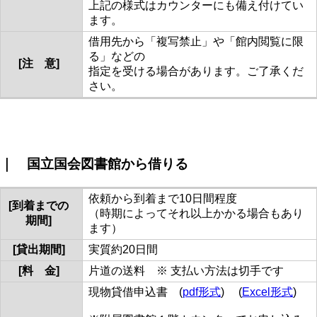
上記の様式はカウンターにも備え付けてい
ます。
借用先から「複写禁止」や「館内閲覧に限
る」などの
[注 意]
指定を受ける場合があります。ご了承くだ
さい。
｜ 国立国会図書館から借りる
依頼から到着まで10日間程度
[到着までの
（時期によってそれ以上かかる場合もあり
期間]
ます）
[貸出期間]
実質約20日間
[料 金]
片道の送料 ※ 支払い方法は切手です
現物貸借申込書 (
pdf形式
) (
Excel形式
)