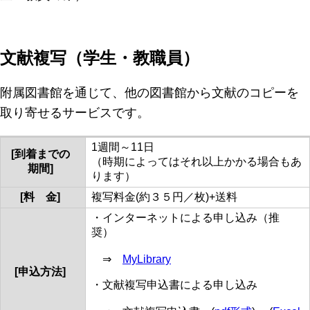
文献複写（学生・教職員）
附属図書館を通じて、他の図書館から文献のコピーを
取り寄せるサービスです。
1週間～11日
[到着までの
（時期によってはそれ以上かかる場合もあ
期間]
ります）
[料 金]
複写料金(約３５円／枚)+送料
・インターネットによる申し込み（推
奨）
⇒
MyLibrary
[申込方法]
・文献複写申込書による申し込み