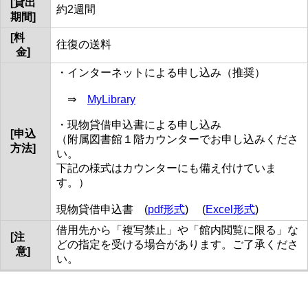
[貸出
約2週間
期間]
[料
往復の送料
金]
・インターネットによる申し込み（推奨）
⇒
MyLibrary
・現物貸借申込書による申し込み
[申込
（附属図書館１階カウンターでお申し込みくださ
方法]
い。
下記の様式はカウンターにも備え付けていま
す。）
現物貸借申込書 (
pdf形式
) (
Excel形式
)
借用先から「複写禁止」や「館内閲覧に限る」な
[注
どの指定を受ける場合があります。ご了承くださ
意]
い。