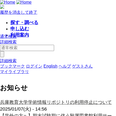
履歴を消去して終了
探す・調べる
申し込む
利用案内
通常検索
詳細検索
詳細検索
ブックマーク
ログイン
English
ヘルプ
ゲストさん
マイライブラリ
お知らせ
兵庫教育大学学術情報リポジトリの利用停止について
2025/01/07(火) - 14:56
【学外の方へ】期末試験期に伴う附属図書館利用サー