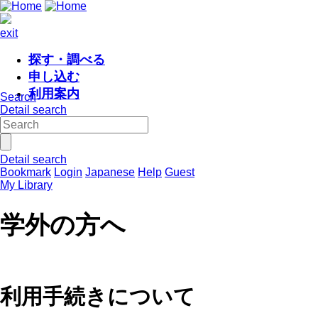
exit
探す・調べる
申し込む
利用案内
Search
Detail search
Detail search
Bookmark
Login
Japanese
Help
Guest
My Library
学外の方へ
利用手続きについて