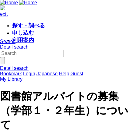
exit
探す・調べる
申し込む
利用案内
Search
Detail search
Detail search
Bookmark
Login
Japanese
Help
Guest
My Library
図書館アルバイトの募集
（学部１・２年生）につい
て