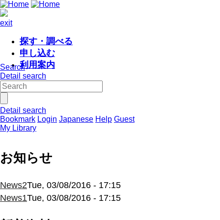
exit
探す・調べる
申し込む
利用案内
Search
Detail search
Detail search
Bookmark
Login
Japanese
Help
Guest
My Library
お知らせ
News2
Tue, 03/08/2016 - 17:15
News1
Tue, 03/08/2016 - 17:15