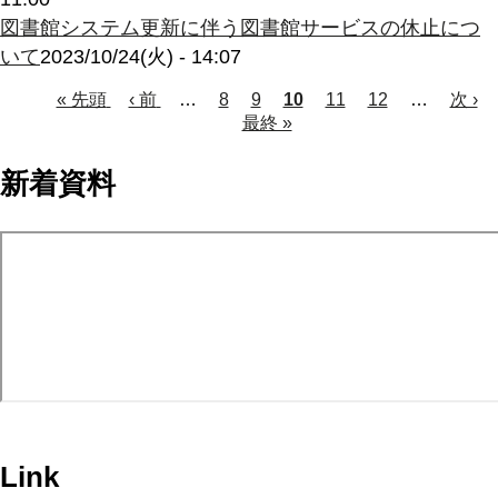
図書館システム更新に伴う図書館サービスの休止につ
いて
2023/10/24(火) - 14:07
Page
Page
Page
Page
先
« 先頭
前
‹ 前
…
8
9
カ
10
11
12
…
次
次 ›
頭
ペ
最終 »
レ
ペ
ペ
ペ
ー
ン
ー
ー
ー
ジ
ト
ジ
新着資料
ジ
ペ
ジ
ー
送
ジ
り
Link