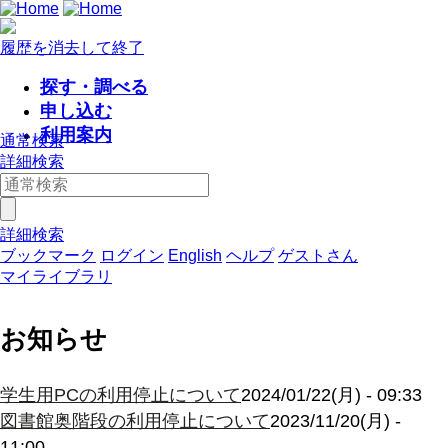
履歴を消去して終了
探す・調べる
申し込む
利用案内
通常検索
詳細検索
詳細検索
ブックマーク
ログイン
English
ヘルプ
ゲストさん
マイライブラリ
お知らせ
学生用PCの利用停止について
2024/01/22(月) - 09:33
図書館奥階段の利用停止について
2023/11/20(月) -
11:00