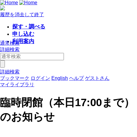
履歴を消去して終了
探す・調べる
申し込む
利用案内
通常検索
詳細検索
詳細検索
ブックマーク
ログイン
English
ヘルプ
ゲストさん
マイライブラリ
臨時閉館（本日17:00まで）
のお知らせ