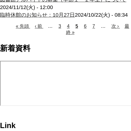
2024/11/12(火) - 12:00
臨時休館のお知らせ：10月27日
2024/10/22(火) - 08:34
Page
Page
Page
Page
先
« 先頭
前
‹ 前
…
3
4
カ
5
6
7
…
次
次 ›
最
最
頭
ペ
終 »
レ
ペ
終
ペ
ペ
ー
ン
ー
ペ
ー
ー
ジ
ト
ジ
ー
新着資料
ジ
ペ
ジ
ジ
ー
送
ジ
り
Link