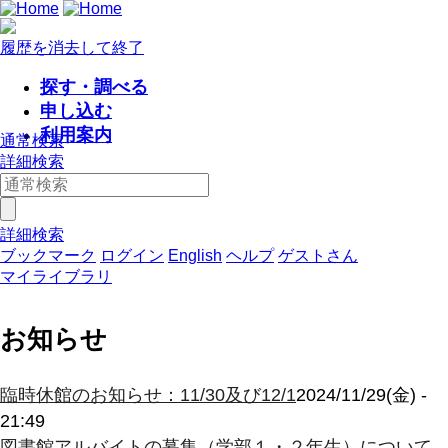
履歴を消去して終了
探す・調べる
申し込む
利用案内
通常検索
詳細検索
詳細検索
ブックマーク
ログイン
English
ヘルプ
ゲストさん
マイライブラリ
お知らせ
臨時休館のお知らせ：11/30及び12/1
2024/11/29(金) -
21:49
図書館アルバイトの募集（学部１・２年生）について