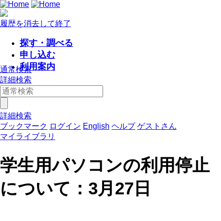
履歴を消去して終了
探す・調べる
申し込む
利用案内
通常検索
詳細検索
詳細検索
ブックマーク
ログイン
English
ヘルプ
ゲストさん
マイライブラリ
学生用パソコンの利用停止
について：3月27日