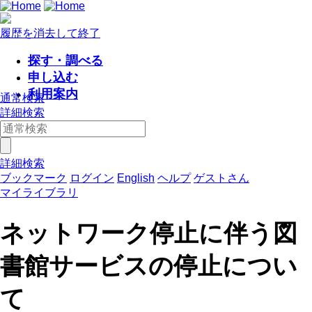
履歴を消去して終了
探す・調べる
申し込む
利用案内
通常検索
詳細検索
詳細検索
ブックマーク
ログイン
English
ヘルプ
ゲストさん
マイライブラリ
ネットワーク停止に伴う図
書館サービスの停止につい
て