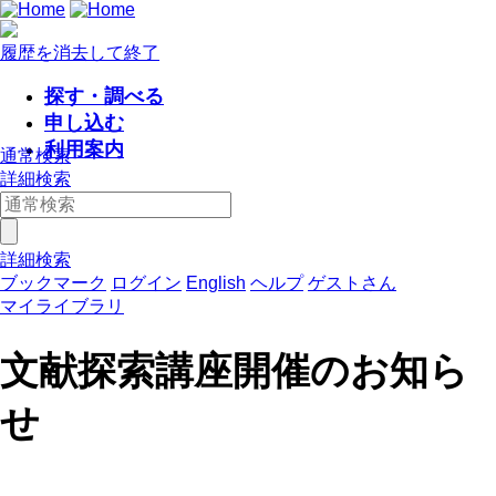
履歴を消去して終了
探す・調べる
申し込む
利用案内
通常検索
詳細検索
詳細検索
ブックマーク
ログイン
English
ヘルプ
ゲストさん
マイライブラリ
文献探索講座開催のお知ら
せ