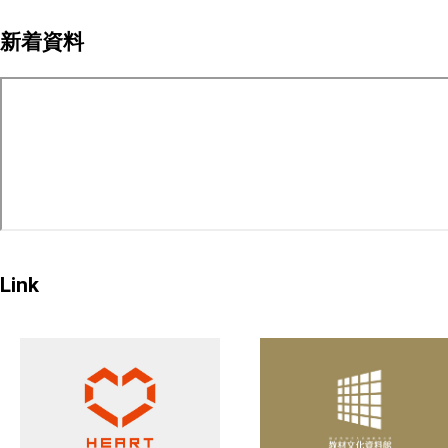
ペ
新着資料
ー
ジ
送
り
Link