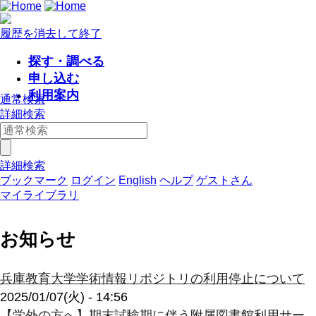
履歴を消去して終了
探す・調べる
申し込む
利用案内
通常検索
詳細検索
詳細検索
ブックマーク
ログイン
English
ヘルプ
ゲストさん
マイライブラリ
お知らせ
兵庫教育大学学術情報リポジトリの利用停止について
2025/01/07(火) - 14:56
【学外の方へ】期末試験期に伴う附属図書館利用サー