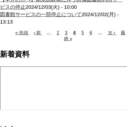
ビスの停止
2024/12/03(火) - 10:00
図書館サービスの一部停止について
2024/12/02(月) -
13:13
Page
Page
Page
Page
先
« 先頭
前
‹ 前
…
2
3
カ
4
5
6
…
次
次 ›
最
最
頭
ペ
終 »
レ
ペ
終
ペ
ペ
ー
ン
ー
ペ
ー
ー
ジ
ト
ジ
ー
新着資料
ジ
ペ
ジ
ジ
ー
送
ジ
り