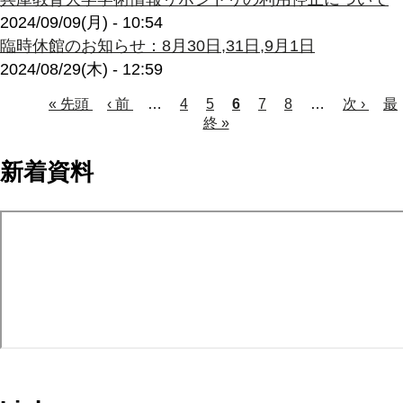
2024/09/09(月) - 10:54
臨時休館のお知らせ：8月30日,31日,9月1日
2024/08/29(木) - 12:59
Page
Page
Page
Page
先
« 先頭
前
‹ 前
…
4
5
カ
6
7
8
…
次
次 ›
最
最
頭
ペ
終 »
レ
ペ
終
ペ
ペ
ー
ン
ー
ペ
ー
ー
ジ
ト
ジ
ー
新着資料
ジ
ペ
ジ
ジ
ー
送
ジ
り