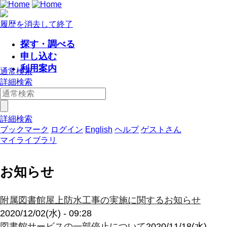
履歴を消去して終了
探す・調べる
申し込む
利用案内
通常検索
詳細検索
詳細検索
ブックマーク
ログイン
English
ヘルプ
ゲストさん
マイライブラリ
お知らせ
附属図書館屋上防水工事の実施に関するお知らせ
2020/12/02(水) - 09:28
図書館サービスの一部停止について
2020/11/18(水) -