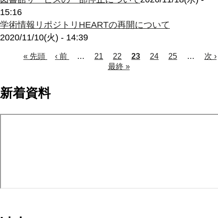
15:16
学術情報リポジトリHEARTの再開について
2020/11/10(火) - 14:39
Page
Page
Page
Page
先
« 先頭
前
‹ 前
…
21
22
カ
23
24
25
…
次
次 ›
頭
ペ
最
最終 »
レ
ペ
ペ
ペ
ー
終
ン
ー
ー
ー
ジ
ペ
ト
ジ
新着資料
ジ
ー
ペ
ジ
ジ
ー
送
ジ
り