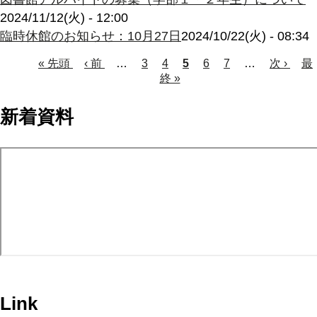
2024/11/12(火) - 12:00
臨時休館のお知らせ：10月27日
2024/10/22(火) - 08:34
Page
Page
Page
Page
先
« 先頭
前
‹ 前
…
3
4
カ
5
6
7
…
次
次 ›
最
最
頭
ペ
終 »
レ
ペ
終
ペ
ペ
ー
ン
ー
ペ
ー
ー
ジ
ト
ジ
ー
新着資料
ジ
ペ
ジ
ジ
ー
送
ジ
り
Link