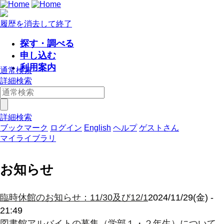
履歴を消去して終了
探す・調べる
申し込む
利用案内
通常検索
詳細検索
詳細検索
ブックマーク
ログイン
English
ヘルプ
ゲストさん
マイライブラリ
お知らせ
臨時休館のお知らせ：11/30及び12/1
2024/11/29(金) -
21:49
図書館アルバイトの募集（学部１・２年生）について