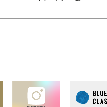
レ
ペ
終
ン
ー
ペ
ト
ジ
ー
ペ
ジ
ー
ジ