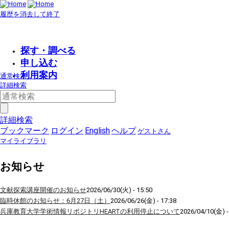
履歴を消去して終了
探す・調べる
申し込む
利用案内
通常検索
詳細検索
詳細検索
ブックマーク
ログイン
English
ヘルプ
ゲストさん
マイライブラリ
お知らせ
文献探索講座開催のお知らせ
2026/06/30(火) - 15:50
臨時休館のお知らせ：6月27日（土）
2026/06/26(金) - 17:38
兵庫教育大学学術情報リポジトリHEARTの利用停止について
2026/04/10(金) -