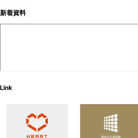
ペ
新着資料
ー
ジ
送
り
Link