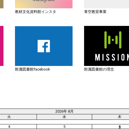
教材文化資料館インスタ
青空教室事業
附属図書館facebook
附属図書館の理念
2026年 8月
火
水
木
4
5
6