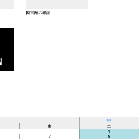
図書館広報誌
>>
金
土
1
7
8