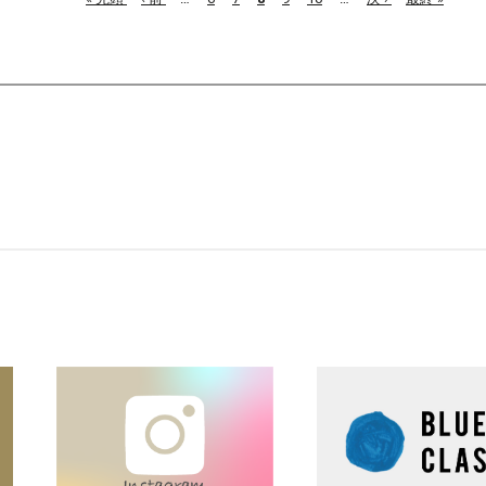
頭
ペ
レ
ペ
終
ペ
ー
ン
ー
ペ
ー
ジ
ト
ジ
ー
ジ
ペ
ジ
ー
ジ