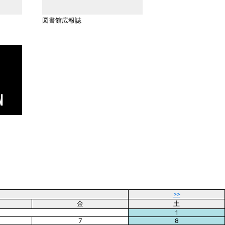
図書館広報誌
>>
金
土
1
7
8