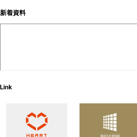
ペ
新着資料
ー
ジ
送
り
Link