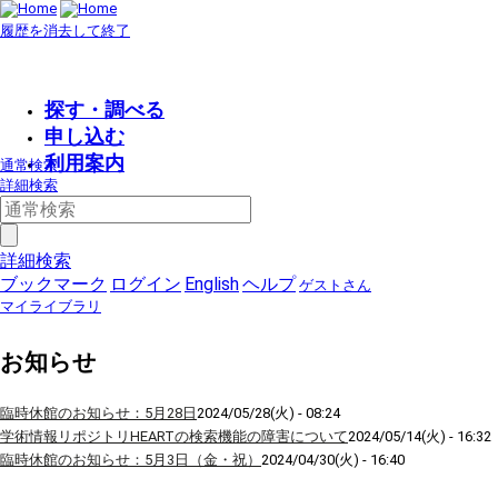
履歴を消去して終了
探す・調べる
申し込む
利用案内
通常検索
詳細検索
詳細検索
ブックマーク
ログイン
English
ヘルプ
ゲストさん
マイライブラリ
お知らせ
臨時休館のお知らせ：5月28日
2024/05/28(火) - 08:24
学術情報リポジトリHEARTの検索機能の障害について
2024/05/14(火) - 16:32
臨時休館のお知らせ：5月3日（金・祝）
2024/04/30(火) - 16:40