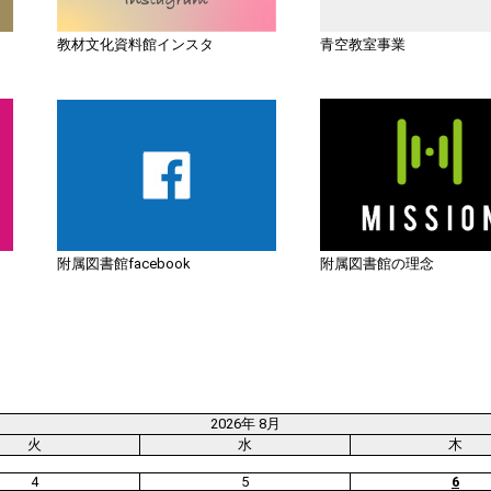
教材文化資料館インスタ
青空教室事業
附属図書館facebook
附属図書館の理念
2026年 8月
火
水
木
4
5
6