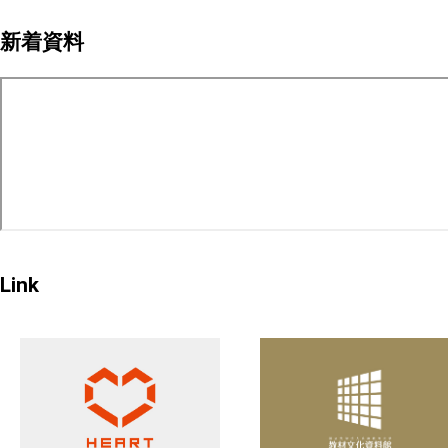
ペ
新着資料
ー
ジ
送
り
Link