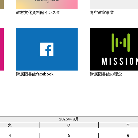
教材文化資料館インスタ
青空教室事業
附属図書館facebook
附属図書館の理念
2026年 8月
火
水
木
4
5
6