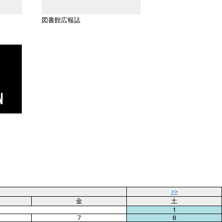
図書館広報誌
>>
金
土
1
7
8