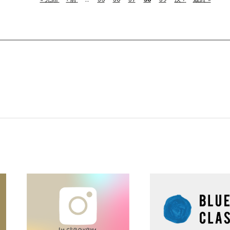
頭
ペ
レ
ペ
終
ペ
ー
ン
ー
ペ
ー
ジ
ト
ジ
ー
ジ
ペ
ジ
ー
ジ