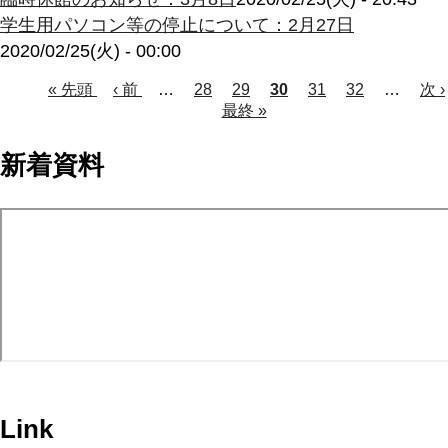
学生用パソコン等の停止について：2月27日
2020/02/25(火) - 00:00
Page
Page
Page
Page
先
« 先頭
前
‹ 前
…
28
29
カ
30
31
32
…
次
次 ›
頭
ペ
最
最終 »
レ
ペ
ペ
ペ
ー
終
ン
ー
ー
ー
ジ
ペ
ト
ジ
新着資料
ジ
ー
ペ
ジ
ジ
ー
送
ジ
り
Link