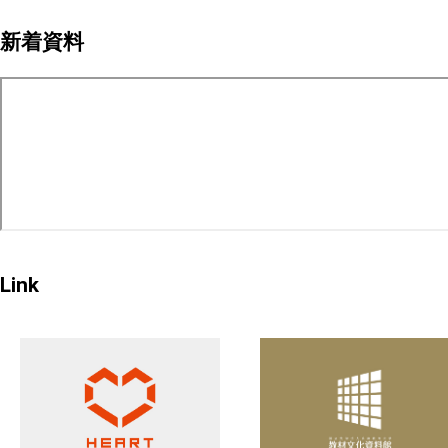
ペ
新着資料
ー
ジ
送
り
Link