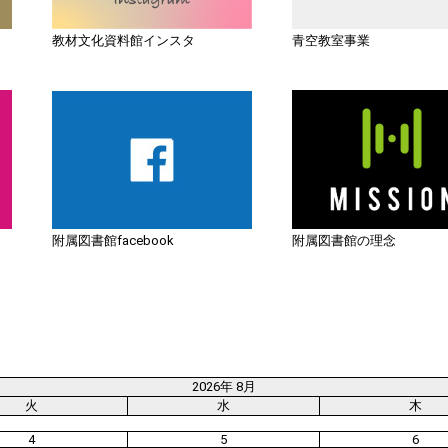
教材文化資料館インスタ
青空教室事業
附属図書館facebook
附属図書館の理念
2026年 8月
火
水
木
4
5
6