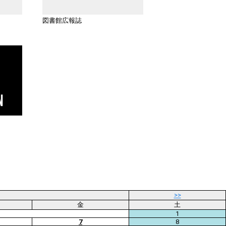
図書館広報誌
>>
金
土
1
7
8