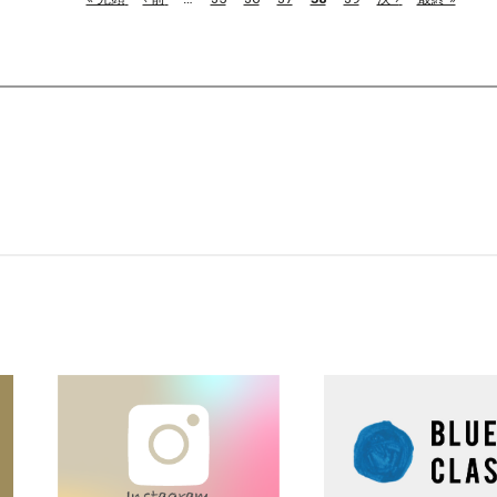
頭
ペ
レ
ペ
終
ペ
ー
ン
ー
ペ
ー
ジ
ト
ジ
ー
ジ
ペ
ジ
ー
ジ