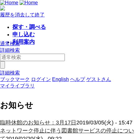
履歴を消去して終了
探す・調べる
申し込む
利用案内
通常検索
詳細検索
詳細検索
ブックマーク
ログイン
English
ヘルプ
ゲストさん
マイライブラリ
お知らせ
臨時休館のお知らせ：3月17日
2019/03/05(火) - 15:47
ネットワーク停止に伴う図書館サービスの停止につい
て
2019/02/20(水) - 09:22