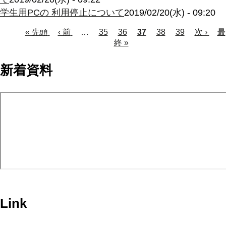
学生用PCの 利用停止について
2019/02/20(水) - 09:20
Page
Page
Page
Page
先
« 先頭
前
‹ 前
…
35
36
カ
37
38
39
次
次 ›
最
最
頭
ペ
終 »
レ
ペ
終
ペ
ペ
ー
ン
ー
ペ
ー
ー
ジ
ト
ジ
ー
新着資料
ジ
ペ
ジ
ジ
ー
送
ジ
り
Link