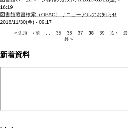
16:19
図書館蔵書検索（OPAC）リニューアルのお知らせ
2018/11/30(金) - 09:17
Page
Page
Page
Page
先
« 先頭
前
‹ 前
…
35
36
37
カ
38
39
次
次 ›
最
最
頭
ペ
終 »
レ
ペ
終
ペ
ペ
ー
ン
ー
ペ
ー
ー
ジ
ト
ジ
ー
新着資料
ジ
ペ
ジ
ジ
ー
送
ジ
り