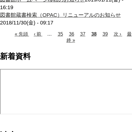
16:19
図書館蔵書検索（OPAC）リニューアルのお知らせ
2018/11/30(金) - 09:17
Page
Page
Page
Page
先
« 先頭
前
‹ 前
…
35
36
37
カ
38
39
次
次 ›
最
最
頭
ペ
終 »
レ
ペ
終
ペ
ペ
ー
ン
ー
ペ
ー
ー
ジ
ト
ジ
ー
新着資料
ジ
ペ
ジ
ジ
ー
送
ジ
り